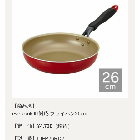
【商品名】
evercook IH対応 フライパン26cm
【定 価】
¥4,730
（税込）
【型 番】EIFP26RD2